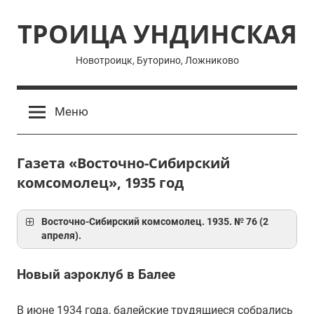
Перейти
ТРОИЦА УНДИНСКАЯ
к
содержимому
Новотроицк, Буторино, Ложниково
Меню
Газета «Восточно-Сибирский
комсомолец», 1935 год
Восточно-Сибирский комсомолец. 1935. № 76 (2
апреля).
Новый аэроклуб в Балее
В июне 1934 года, балейские трудящиеся собрались