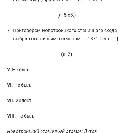
(л. 5 об.)
Приговором Новотроицкаго станичнаго схода
выбран станичным атаманом. — 1871 Сент. […]
(л. 2)
V.
Не был.
VI.
Не был.
VII.
Холост.
VIII.
Не был.
Новотроицкий станичный атаман Дутов