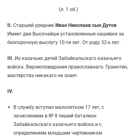
I.
(л. 1 об.)
II.
II.
Старший урядник
Иван Николаев сын Дутов
III.
Имеет две Высочайше установленныя нашивки за
безпорочную выслугу 10-ти лет. От роду 32-х лет.
III.
Из казачьих детей Забайкальскаго казачьяго
IV.
войска. Вероисповедания православнаго. Грамотен,
мастерства никакаго не знает.
IV.
V.
В службу вступил малолетком 17 лет, с
зачислением в № 8 пеший баталион
Забайкальскаго казачьяго войска и с
VI.
определением младшим чертежником