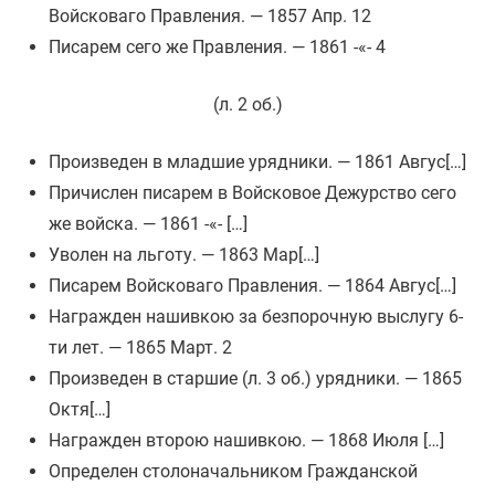
Войсковаго Правления. — 1857 Апр. 12
VII.
Писарем сего же Правления. — 1861 -«- 4
(л. 2 об.)
VIII.
Произведен в младшие урядники. — 1861 Авгус[…]
Причислен писарем в Войсковое Дежурство сего
же войска. — 1861 -«- […]
Уволен на льготу. — 1863 Мар[…]
Писарем Войсковаго Правления. — 1864 Авгус[…]
Награжден нашивкою за безпорочную выслугу 6-
ти лет. — 1865 Март. 2
Произведен в старшие (л. 3 об.) урядники. — 1865
Октя[…]
Награжден второю нашивкою. — 1868 Июля […]
Определен столоначальником Гражданской