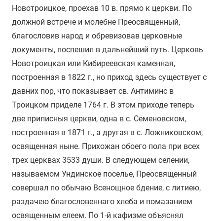
Новотроицкое, проехав 10 в. прямо к церкви. По
должной встрече и молебне Преосвященный,
благословив народ и обревизовав церковные
документы, поспешил в дальнейший путь. Церковь
Новотроицкая или Кибиреевская каменная,
построенная в 1822 г., но приход здесь существует с
давних пор, что показывает св. Антиминс в
Троицком приделе 1764 г. В этом приходе теперь
две приписныя церкви, одна в с. Семеновском,
построенная в 1871 г., а другая в с. Ложниковском,
освященная ныне. Прихожан обоего пола при всех
трех церквах 3533 души. В следующем селении,
называемом Ундинское поселье, Преосвященный
совершал по обычаю Всенощное бдение, с литиею,
раздачею благословеннаго хлеба и помазанием
освященным елеем. По 1-й кафизме объяснял