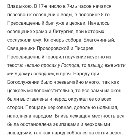
Владыкою. В 17-е число в 7-мь часов начался
перезвон к освящению воды, в половине 8-го
Преосвященный был уже в церкви. Началось
освящение храма и Литургия, при которых
сослужили ему: Ключарь собора, Благочинный,
Священники Прозоровской и Писарев.
Преосвященный говорил поучение исустно из
текста:
«едино просих у Господа, то взыщу, еже жити
ми в дому Господни»
, и проч. Народу при
Богослужении было чрезвычайно много, так как
церковь малопоместительна, то все рамы из окон
были выставлены и народ окружал ее со всех
сторон. Площадь церковная, довольно большая,
наполнена народом. Близь лежащая местность вся
была обстановлена экипажами и верховыми
лошадьми, так как народ собрался за сотни верст.