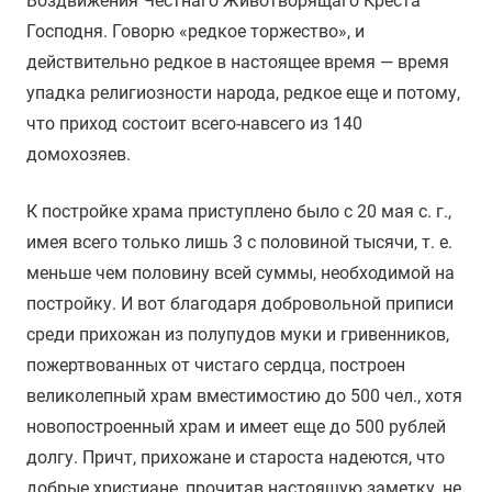
Воздвижения Честнаго Животворящаго Креста
Господня. Говорю «редкое торжество», и
действительно редкое в настоящее время — время
упадка религиозности народа, редкое еще и потому,
что приход состоит всего-навсего из 140
домохозяев.
К постройке храма приступлено было с 20 мая с. г.,
имея всего только лишь 3 с половиной тысячи, т. е.
меньше чем половину всей суммы, необходимой на
постройку. И вот благодаря добровольной приписи
среди прихожан из полупудов муки и гривенников,
пожертвованных от чистаго сердца, построен
великолепный храм вместимостию до 500 чел., хотя
новопостроенный храм и имеет еще до 500 рублей
долгу. Причт, прихожане и староста надеются, что
добрые христиане, прочитав настоящую заметку, не