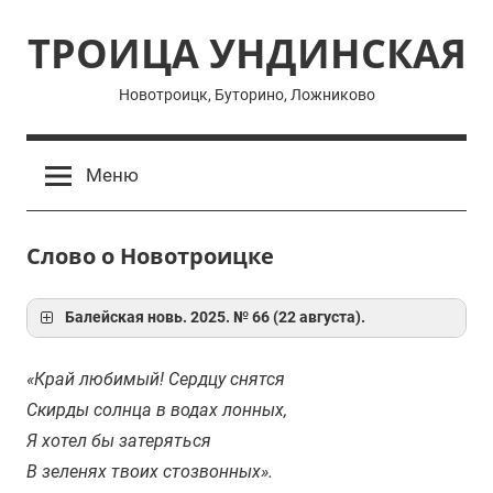
Перейти
ТРОИЦА УНДИНСКАЯ
к
содержимому
Новотроицк, Буторино, Ложниково
Меню
Слово о Новотроицке
Балейская новь. 2025. № 66 (22 августа).
«Край любимый! Сердцу снятся
Скирды солнца в водах лонных,
Я хотел бы затеряться
В зеленях твоих стозвонных».