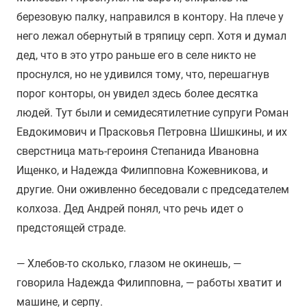
березовую палку, направился в контору. На плече у
него лежал обернутый в тряпицу серп. Хотя и думал
дед, что в это утро раньше его в селе никто не
проснулся, но не удивился тому, что, перешагнув
порог конторы, он увидел здесь более десятка
людей. Тут были и семидесятилетние супруги Роман
Евдокимович и Прасковья Петровна Шишкины, и их
сверстница мать-героиня Степанида Ивановна
Ищенко, и Надежда Филипповна Кожевникова, и
другие. Они оживленно беседовали с председателем
колхоза. Дед Андрей понял, что речь идет о
предстоящей страде.
— Хлебов-то сколько, глазом не окинешь, —
говорила Надежда Филипповна, — работы хватит и
машине, и серпу.