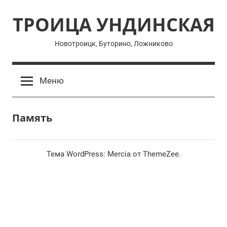
Перейти
ТРОИЦА УНДИНСКАЯ
к
содержимому
Новотроицк, Буторино, Ложниково
Меню
Память
Тема WordPress: Mercia от ThemeZee.