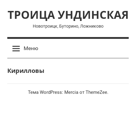
Перейти
ТРОИЦА УНДИНСКАЯ
к
содержимому
Новотроицк, Буторино, Ложниково
Меню
Кирилловы
Тема WordPress: Mercia от ThemeZee.