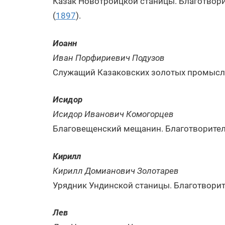
Казак Новотроицкой станицы. Благотвори
(
1897
).
Иоанн
Иван Порфириевич Подузов
Служащий Казаковских золотых промысло
Исидор
Исидор Иванович Комогорцев
Благовещенский мещанин. Благотворител
Кирилл
Кирилл Домианович Золотарев
Урядник Ундинской станицы. Благотвори
Лев