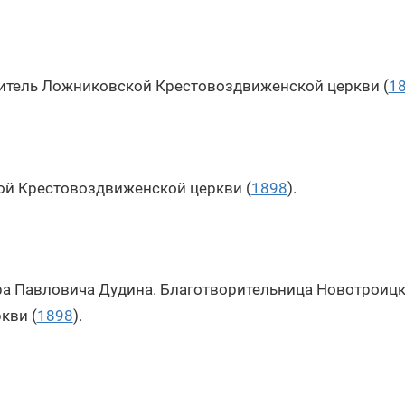
итель Ложниковской Крестовоздвиженской церкви (
1
ой Крестовоздвиженской церкви (
1898
).
ра Павловича Дудина. Благотворительница Новотроицк
кви (
1898
).