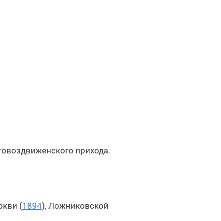
товоздвиженского прихода.
ркви (
1894
), Ложниковской