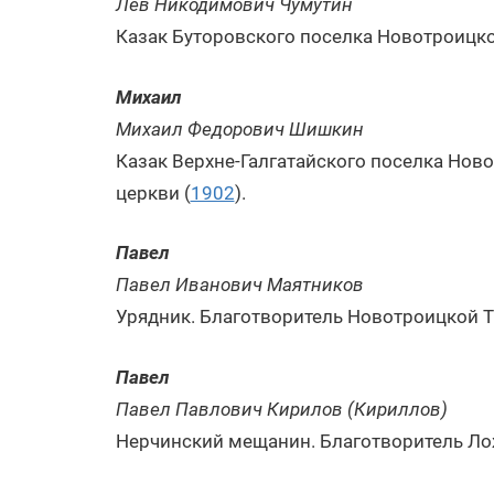
Лев Никодимович Чумутин
Казак Буторовского поселка Новотроицк
Михаил
Михаил Федорович Шишкин
Казак Верхне-Галгатайского поселка Нов
церкви (
1902
).
Павел
Павел Иванович Маятников
Урядник. Благотворитель Новотроицкой Т
Павел
Павел Павлович Кирилов (Кириллов)
Нерчинский мещанин. Благотворитель Ло