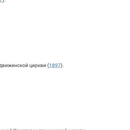
7
).
движенской церкви (
1897
).