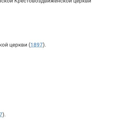
вской Крестовоздвиженской церкви
ой церкви (
1897
).
.
7
).