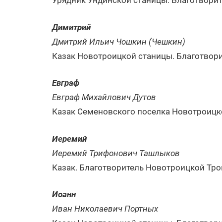
Урядник Ундинской станицы. Благотвори
Димитрий
Дмитрий Ильич Чошкин (Чешкин)
Казак Новотроицкой станицы. Благотвори
Евграф
Евграф Михайлович Дутов
Казак Семеновского поселка Новотроицк
Иеремий
Иеремий Трифонович Ташлыков
Казак. Благотворитель Новотроицкой Тро
Иоанн
Иван Николаевич Портных