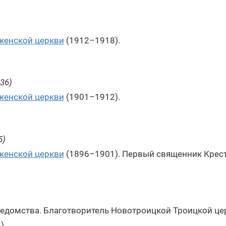
женской церкви
(1912–1918).
36)
женской церкви
(1901–1912).
5)
женской церкви
(1896–1901). Первый священник Крес
ведомства. Благотворитель Новотроицкой Троицкой це
8
).