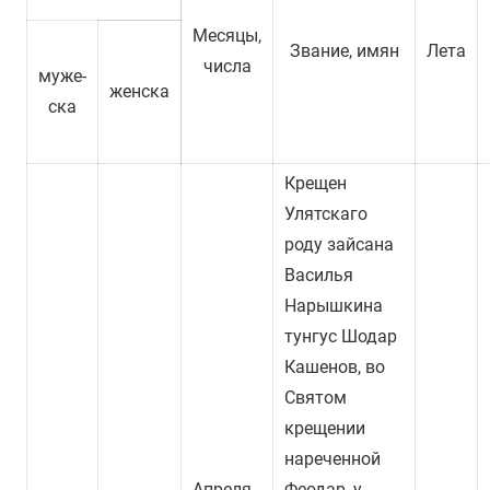
Месяцы,
Звание, имян
Лета
числа
муже-
женска
ска
Крещен
Улятскаго
роду зайсана
Василья
Нарышкина
тунгус Шодар
Кашенов, во
Святом
крещении
нареченной
Апреля
Феодар, у