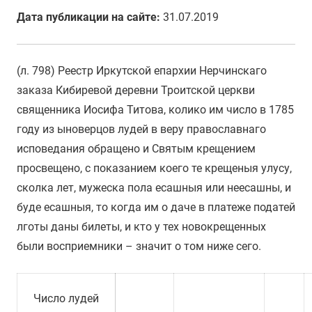
Дата публикации на сайте:
31.07.2019
(л. 798) Реестр Иркутской епархии Нерчинскаго
заказа Кибиревой деревни Троитской церкви
священника Иосифа Титова, колико им число в 1785
году из ыноверцов лудей в веру православнаго
исповедания обращено и Святым крещением
просвещено, с показанием коего те крещеныя улусу,
сколка лет, мужеска пола есашныя или неесашны, и
буде есашныя, то когда им о даче в платеже податей
лготы даны билеты, и кто у тех новокрещенных
были восприемники – значит о том ниже сего.
Число лудей