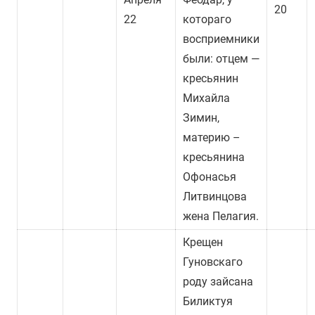
20
22
котораго
восприемники
были: отцем —
кресьянин
Михайла
Зимин,
материю –
кресьянина
Офонасья
Литвинцова
жена Пелагия.
Крещен
Гуновскаго
роду зайсана
Биликтуя