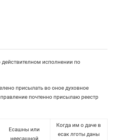
о действителном исполнении по
елено присылать во оное духовное
е правление почтенно присылаю реестр
Когда им о даче в
Есашны или
есак лготы даны
неесашной