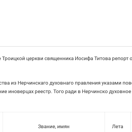
ие Троицкой церкви священника Иосифа Титова репорт 
ва из Нерчинскаго духовнаго правления указами пов
ие иноверцах реестр. Того ради в Нерчинско духовно
Звание, имян
Лета