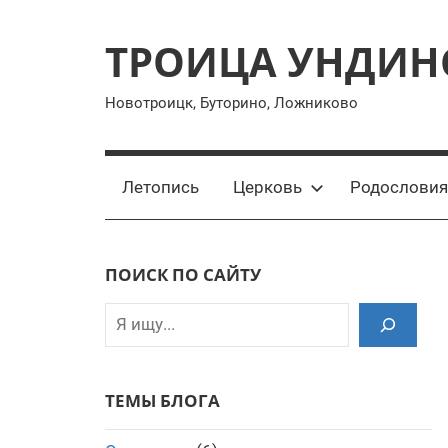
Перейти
к
ТРОИЦА УНДИН
содержимому
Новотроицк, Буторино, Ложниково
Летопись
Церковь
Родословия
ПОИСК ПО САЙТУ
Поиск
ТЕМЫ БЛОГА