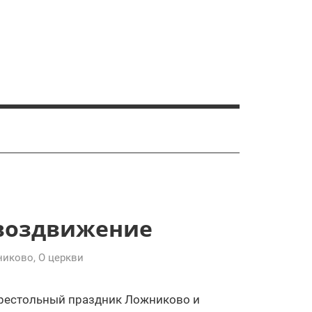
воздвижение
никово
,
О церкви
престольный праздник Ложниково и