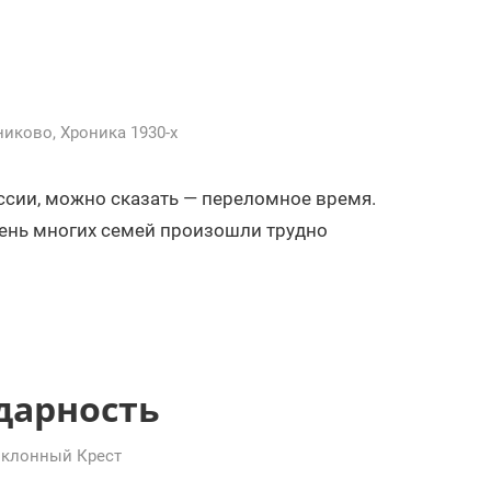
никово
,
Хроника 1930-х
оссии, можно сказать — переломное время.
чень многих семей произошли трудно
дарность
клонный Крест