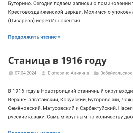
Буторино. Сегодня подаём записки о поминовении т
Крестовоздвиженской церкви. Молимся о упокоени
(Писарева) иерея Иннокентия
Продолжить чтение
Станица в 1916 году
07.04.2024
Екатерина Аникина
Забайкальское
В 1916 году в Новотроицкий станичный округ входи
Верхне-Галгатайский, Кокуйский, Буторовский, Лож
Семёновский, Матусовский и Сарбактуйский. Насел
русские казаки. Самым крупным по количеству дв
Продолжить чтение