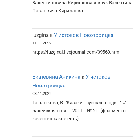
Валентиновича Кириллова и внук Валентина
Павловича Кириллова.
luzgina
к
У истоков Новотроицка
11.11.2022
https://luzginal.livejournal.com/39569.html
Екатерина Аникина
к
У истоков
Новотроицка
03.11.2022
Ташлыкова, В. "Казаки - русские люди..." //
Балейская новь. - 2011. - № 21. (фрагменты,
качество какое есть)