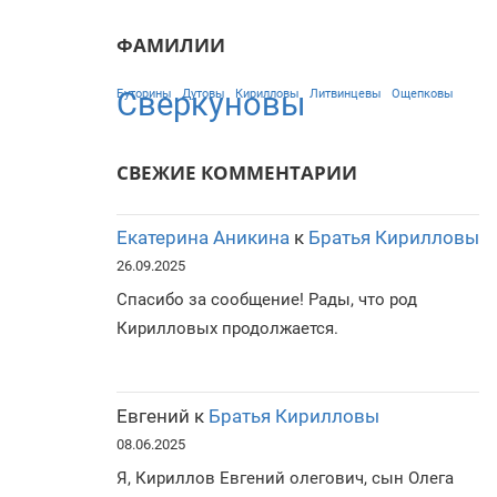
ФАМИЛИИ
Сверкуновы
Буторины
Дутовы
Кирилловы
Литвинцевы
Ощепковы
СВЕЖИЕ КОММЕНТАРИИ
Екатерина Аникина
к
Братья Кирилловы
26.09.2025
Спасибо за сообщение! Рады, что род
Кирилловых продолжается.
Евгений
к
Братья Кирилловы
08.06.2025
Я, Кириллов Евгений олегович, сын Олега