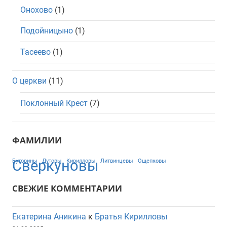
Онохово
(1)
Подойницыно
(1)
Тасеево
(1)
О церкви
(11)
Поклонный Крест
(7)
ФАМИЛИИ
Сверкуновы
Буторины
Дутовы
Кирилловы
Литвинцевы
Ощепковы
СВЕЖИЕ КОММЕНТАРИИ
Екатерина Аникина
к
Братья Кирилловы