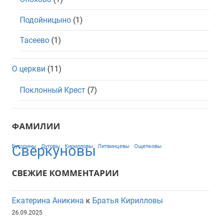
Подойницыно
(1)
Тасеево
(1)
О церкви
(11)
Поклонный Крест
(7)
ФАМИЛИИ
Сверкуновы
Буторины
Дутовы
Кирилловы
Литвинцевы
Ощепковы
СВЕЖИЕ КОММЕНТАРИИ
Екатерина Аникина
к
Братья Кирилловы
26.09.2025