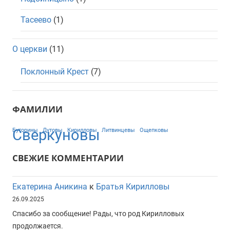
Тасеево
(1)
О церкви
(11)
Поклонный Крест
(7)
ФАМИЛИИ
Сверкуновы
Буторины
Дутовы
Кирилловы
Литвинцевы
Ощепковы
СВЕЖИЕ КОММЕНТАРИИ
Екатерина Аникина
к
Братья Кирилловы
26.09.2025
Спасибо за сообщение! Рады, что род Кирилловых
продолжается.