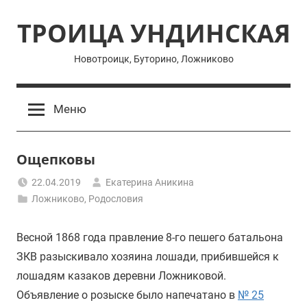
Перейти
ТРОИЦА УНДИНСКАЯ
к
содержимому
Новотроицк, Буторино, Ложниково
Меню
Ощепковы
22.04.2019
Екатерина Аникина
Ложниково
,
Родословия
Весной 1868 года правление 8-го пешего батальона
ЗКВ разыскивало хозяина лошади, прибившейся к
лошадям казаков деревни Ложниковой.
Объявление о розыске было напечатано в
№ 25