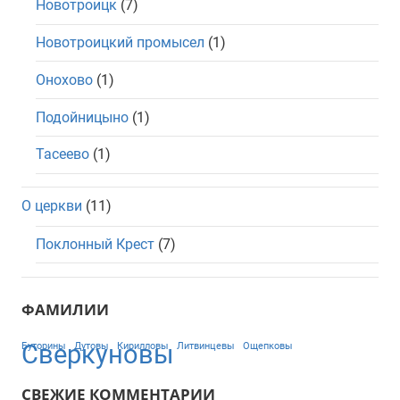
Новотроицк
(7)
Новотроицкий промысел
(1)
Онохово
(1)
Подойницыно
(1)
Тасеево
(1)
О церкви
(11)
Поклонный Крест
(7)
ФАМИЛИИ
Сверкуновы
Буторины
Дутовы
Кирилловы
Литвинцевы
Ощепковы
СВЕЖИЕ КОММЕНТАРИИ